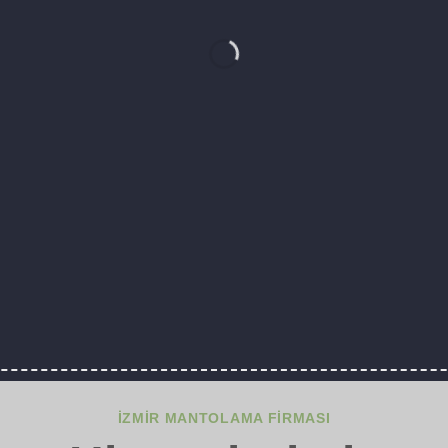
ROFESYONEL HIZM
 Binanızı uzman mimar ve ustalara teslim edin. 
baştan yapalım
HATSAPP ILE ÜCRETSİZ KEŞİF ALIN
BİZİ ARAY
İZMIR MANTOLAMA FIRMASI