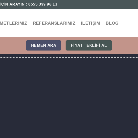
ÇİN ARAYIN : 0555 399 96 13
ZMETLERIMIZ
REFERANSLARIMIZ
İLETIŞIM
BLOG
HEMEN ARA
FIYAT TEKLIFI AL
Ç VE DIŞ CEPHE M
IRMASI UYGUN FIY