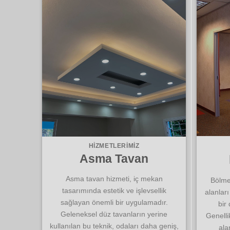
HIZMETLERIMIZ
Asma Tavan
Asma tavan hizmeti, iç mekan
Bölme
tasarımında estetik ve işlevsellik
alanları
sağlayan önemli bir uygulamadır.
bir
Geleneksel düz tavanların yerine
Genelli
kullanılan bu teknik, odaları daha geniş,
ala