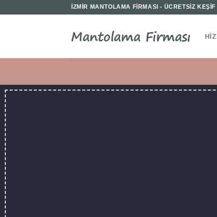
İçeriğe
İZMİR MANTOLAMA FİRMASI - ÜCRETSİZ KEŞİF İ
atla
HI
İZMIR İ
F