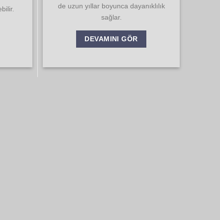
de uzun yıllar boyunca dayanıklılık
ilir.
sağlar.
DEVAMINI GÖR
 işi Seçin
 anlaşıtığımız takdirde hızlıca aksiyon
hizmet için çalışmalara başlıyoruz.