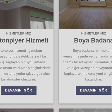
HIZMETLERIMIZ
HIZMETLERIMIZ
tonpiyer Hizmeti
Boya Badan
rtonpiyer hizmeti, iç mekan
Boya badana, bir mekan
asyonunda estetik ve zarif bir
yenilenmesinde ve canlandırı
uş sağlayan bir uygulamadır.
önemli bir rol oynar. Duvarları, 
le tavan ve duvar birleşimlerinde
ve diğer yüzeyleri boyayara
an kartonpiyerler şık ve göz alıcı
kaplayarak mekana yeni bir 
bir atmosfer oluşturur.
kazandırır.
DEVAMINI GÖR
DEVAMINI GÖR