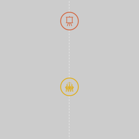
eli
malzemeler tercih
rlü olması ilk
3- Uzman Ek
İzmir dış cephe 
deneyimli usta e
ustamız 25 yıllık
büyüklüğüne gör