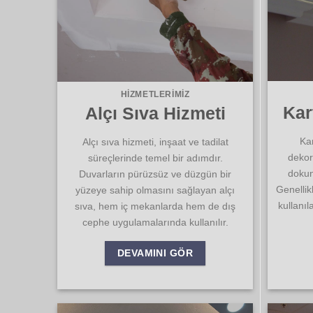
HIZMETLERIMIZ
Kar
Alçı Sıva Hizmeti
Ka
Alçı sıva hizmeti, inşaat ve tadilat
dekor
süreçlerinde temel bir adımdır.
dokun
Duvarların pürüzsüz ve düzgün bir
Genellik
yüzeye sahip olmasını sağlayan alçı
kullanıl
sıva, hem iç mekanlarda hem de dış
cephe uygulamalarında kullanılır.
DEVAMINI GÖR