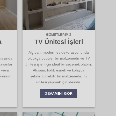
HIZMETLERIMIZ
a
TV Ünitesi İşleri
ın
Alçıpan, modern ev dekorasyonunda
lmasında
oldukça popüler bir malzemedir ve TV
tavanları
ünitesi işleri için ideal bir seçenek olabilir.
k veya
Alçıpan, hafif, esnek ve kolayca
görünüm
şekillendirilebilir bir malzemedir. Tv
ünitesi yapmak için idealdir.
DEVAMINI GÖR