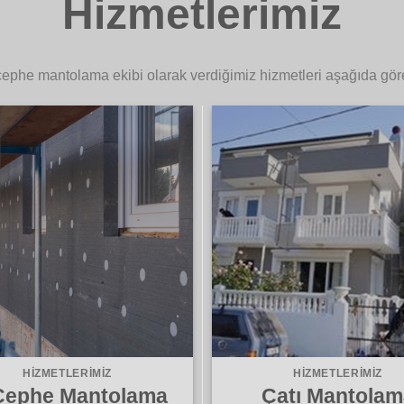
Hizmetlerimiz
 cephe mantolama ekibi olarak verdiğimiz hizmetleri aşağıda göreb
HIZMETLERIMIZ
HIZMETLERIMIZ
 Cephe Mantolama
Çatı Mantolam