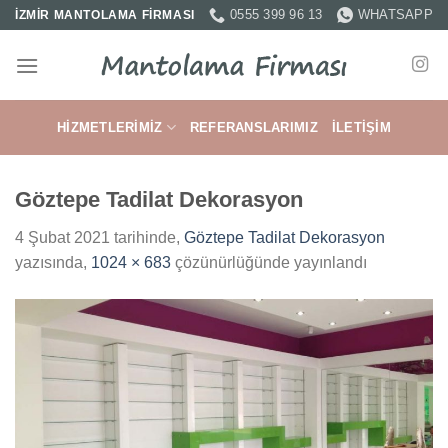
İçeriğe
0555 399 96 13
WHATSAPP
İZMİR MANTOLAMA FİRMASI
atla
HIZMETLERIMIZ
REFERANSLARIMIZ
İLETIŞIM
Göztepe Tadilat Dekorasyon
4 Şubat 2021
tarihinde,
Göztepe Tadilat Dekorasyon
yazısında,
1024 × 683
çözünürlüğünde yayınlandı