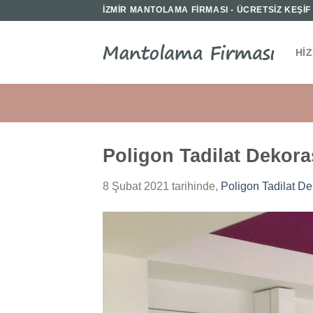
İçeriğe
İZMİR MANTOLAMA FİRMASI - ÜCRETSİZ KEŞİF İ
atla
HI
Poligon Tadilat Dekor
8 Şubat 2021
tarihinde,
Poligon Tadilat D