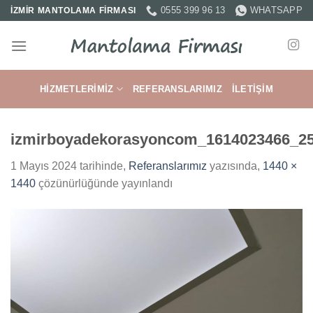
İçeriğe
0555 399 96 13
WHATSAPP
İZMİR MANTOLAMA FİRMASI
atla
HIZMETLERIMIZ
REFERANSLARIMIZ
İLETIŞIM
izmirboyadekorasyoncom_1614023466_2
1 Mayıs 2024
tarihinde,
Referanslarımız
yazısında,
1440 ×
1440
çözünürlüğünde yayınlandı