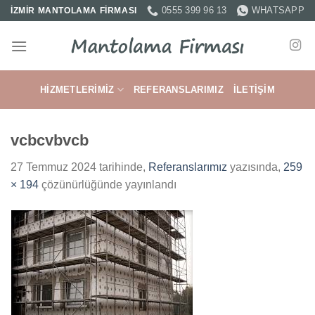
İçeriğe
0555 399 96 13
WHATSAPP
İZMİR MANTOLAMA FİRMASI
atla
HIZMETLERIMIZ
REFERANSLARIMIZ
İLETIŞIM
vcbcvbvcb
27 Temmuz 2024
tarihinde,
Referanslarımız
yazısında,
259
× 194
çözünürlüğünde yayınlandı