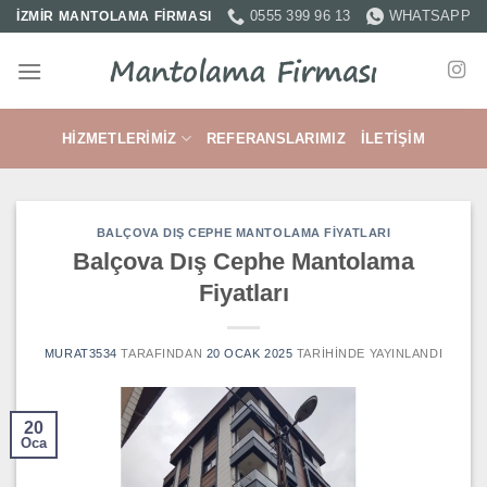
İçeriğe
0555 399 96 13
WHATSAPP
İZMİR MANTOLAMA FİRMASI
atla
HIZMETLERIMIZ
REFERANSLARIMIZ
İLETIŞIM
BALÇOVA DIŞ CEPHE MANTOLAMA FIYATLARI
Balçova Dış Cephe Mantolama
Fiyatları
MURAT3534
TARAFINDAN
20 OCAK 2025
TARIHINDE YAYINLANDI
20
Oca