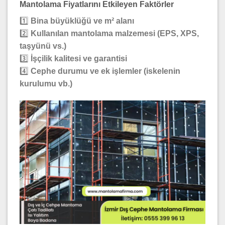
Mantolama Fiyatlarını Etkileyen Faktörler
1️⃣
Bina büyüklüğü ve m² alanı
2️⃣
Kullanılan mantolama malzemesi (EPS, XPS,
taşyünü vs.)
3️⃣
İşçilik kalitesi ve garantisi
4️⃣
Cephe durumu ve ek işlemler (iskelenin
kurulumu vb.)