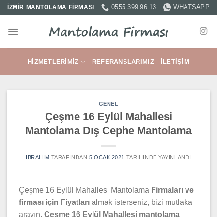
İçeriğe
0555 399 96 13
WHATSAPP
İZMİR MANTOLAMA FİRMASI
atla
HIZMETLERIMIZ
REFERANSLARIMIZ
İLETIŞIM
GENEL
Çeşme 16 Eylül Mahallesi
Mantolama Dış Cephe Mantolama
IBRAHIM
TARAFINDAN
5 OCAK 2021
TARIHINDE YAYINLANDI
Çeşme 16 Eylül Mahallesi Mantolama
Firmaları ve
firması için Fiyatları
almak isterseniz, bizi mutlaka
arayın.
Çeşme 16 Eylül Mahallesi mantolama