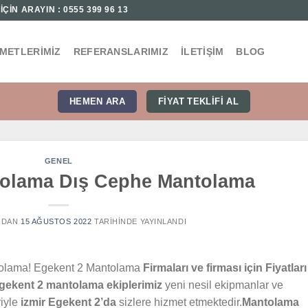
ÇİN ARAYIN : 0555 399 96 13
ZMETLERIMIZ
REFERANSLARIMIZ
İLETIŞIM
BLOG
HEMEN ARA
FIYAT TEKLIFI AL
GENEL
tolama Dış Cephe Mantolama
NDAN
15 AĞUSTOS 2022
TARIHINDE YAYINLANDI
olama! Egekent 2 Mantolama
Firmaları ve firması için Fiyatları
gekent 2 mantolama ekiplerimiz
yeni nesil ekipmanlar ve
riyle
izmir Egekent 2’da
sizlere hizmet etmektedir.
Mantolama