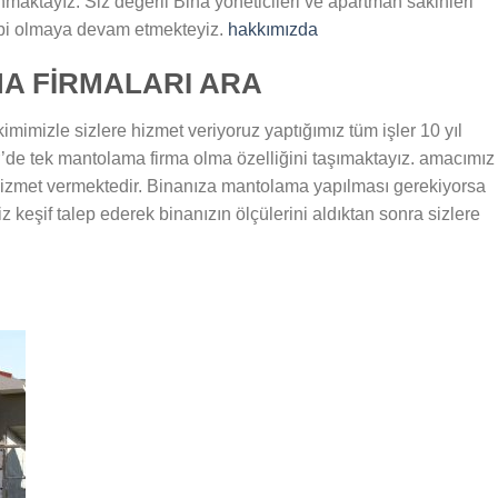
aktayız. Siz değerli Bina yöneticileri ve apartman sakinleri
bi olmaya devam etmekteyiz.
hakkımızda
MA FİRMALARI ARA
kimimizle sizlere hizmet veriyoruz yaptığımız tüm işler 10 yıl
r’de tek mantolama firma olma özelliğini taşımaktayız. amacımız
izmet vermektedir. Binanıza mantolama yapılması gerekiyorsa
 keşif talep ederek binanızın ölçülerini aldıktan sonra sizlere