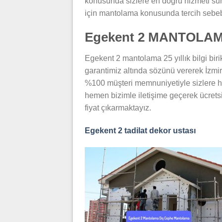
konusunda sizlere en doğru hizmeti sunm
için mantolama konusunda tercih sebe
Egekent 2 MANTOLA
Egekent 2 mantolama 25 yıllık bilgi biri
garantimiz altında sözünü vererek İzmi
%100 müşteri memnuniyetiyle sizlere h
hemen bizimle iletişime geçerek ücretsiz
fiyat çıkarmaktayız.
Egekent 2 tadilat dekor ustası