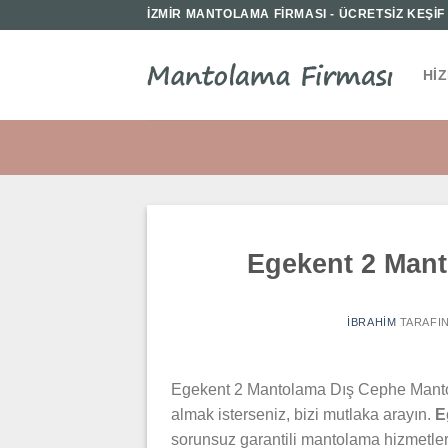
İçeriğe
İZMİR MANTOLAMA FİRMASI - ÜCRETSİZ KEŞİF İ
atla
HI
Egekent 2 Man
IBRAHIM
TARAFI
Egekent 2 Mantolama Dış Cephe Mant
almak isterseniz, bizi mutlaka arayın.
E
sorunsuz garantili mantolama hizmetle