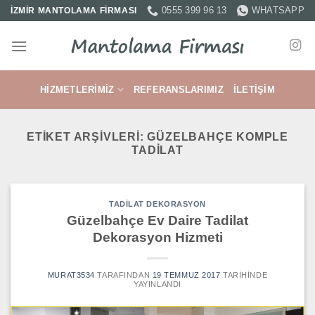
İçeriğe
0555 399 96 13
WHATSAPP
İZMİR MANTOLAMA FİRMASI
atla
HIZMETLERIMIZ
REFERANSLARIMIZ
İLETIŞIM
ETIKET ARŞIVLERI:
GÜZELBAHÇE KOMPLE
TADILAT
TADILAT DEKORASYON
Güzelbahçe Ev Daire Tadilat
Dekorasyon Hizmeti
MURAT3534
TARAFINDAN
19 TEMMUZ 2017
TARIHINDE
YAYINLANDI