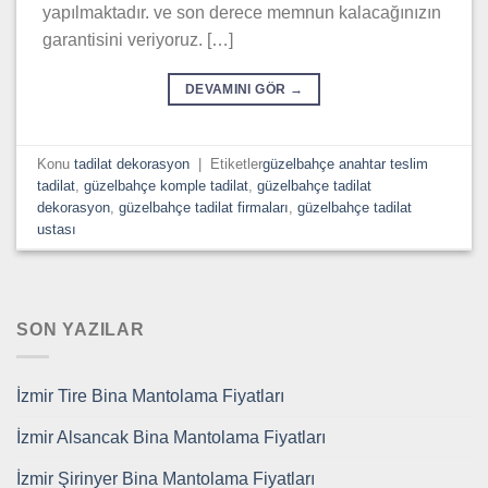
yapılmaktadır. ve son derece memnun kalacağınızın
garantisini veriyoruz. […]
DEVAMINI GÖR
→
Konu
tadilat dekorasyon
|
Etiketler
güzelbahçe anahtar teslim
tadilat
,
güzelbahçe komple tadilat
,
güzelbahçe tadilat
dekorasyon
,
güzelbahçe tadilat firmaları
,
güzelbahçe tadilat
ustası
SON YAZILAR
İzmir Tire Bina Mantolama Fiyatları
İzmir Alsancak Bina Mantolama Fiyatları
İzmir Şirinyer Bina Mantolama Fiyatları