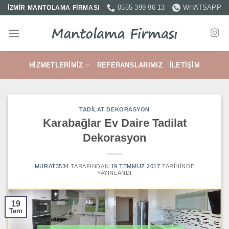
İçeriğe
0555 399 96 13
WHATSAPP
İZMİR MANTOLAMA FİRMASI
atla
HIZMETLERIMIZ
REFERANSLARIMIZ
İLETIŞIM
TADILAT DEKORASYON
Karabağlar Ev Daire Tadilat
Dekorasyon
MURAT3534
TARAFINDAN
19 TEMMUZ 2017
TARIHINDE
YAYINLANDI
19
Tem