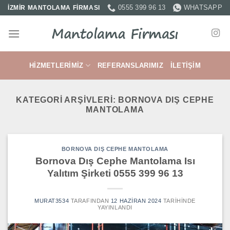
İçeriğe
0555 399 96 13
WHATSAPP
İZMİR MANTOLAMA FİRMASI
atla
HIZMETLERIMIZ
REFERANSLARIMIZ
İLETIŞIM
KATEGORI ARŞIVLERI:
BORNOVA DIŞ CEPHE
MANTOLAMA
BORNOVA DIŞ CEPHE MANTOLAMA
Bornova Dış Cephe Mantolama Isı
Yalıtım Şirketi 0555 399 96 13
MURAT3534
TARAFINDAN
12 HAZIRAN 2024
TARIHINDE
YAYINLANDI