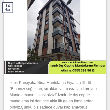
14
Haz
İzmir Karşıyaka Bina Mantolama Fiyatları 👷‍♂️ 🏢
“Binanızı soğuktan, sıcaktan ve masraftan koruyun –
Mantolamanın ustası biziz!” İzmir’de dış cephe
mantolama işi denince akla ilk gelen firmalardan
biriyiz.Çünkü biz sadece duvar kaplamıyoruz;