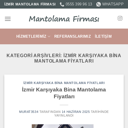
İçeriğe
0555 399 96 13
WHATSAPP
İZMİR MANTOLAMA FİRMASI
atla
HIZMETLERIMIZ
REFERANSLARIMIZ
İLETIŞIM
KATEGORI ARŞIVLERI:
İZMIR KARŞIYAKA BINA
MANTOLAMA FIYATLARI
İZMIR KARŞIYAKA BINA MANTOLAMA FIYATLARI
İzmir Karşıyaka Bina Mantolama
Fiyatları
MURAT3534
TARAFINDAN
14 HAZIRAN 2025
TARIHINDE
YAYINLANDI