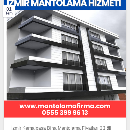
01
Tem
İzmir Kemalpaşa Bina Mantolama Fiyatları 👷‍♂️ 🏢