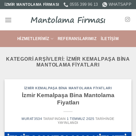
İçeriğe
0555 399 96 13
WHATSAPP
İZMİR MANTOLAMA FİRMASI
atla
HIZMETLERIMIZ
REFERANSLARIMIZ
İLETIŞIM
KATEGORI ARŞIVLERI:
İZMIR KEMALPAŞA BINA
MANTOLAMA FIYATLARI
İZMIR KEMALPAŞA BINA MANTOLAMA FIYATLARI
İzmir Kemalpaşa Bina Mantolama
Fiyatları
MURAT3534
TARAFINDAN
1 TEMMUZ 2025
TARIHINDE
YAYINLANDI