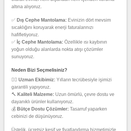
altına alıyoruz.
✅
Dış Cephe Mantolama:
Evinizin dört mevsim
sıcaklığını koruyarak enerji faturalarınızı
hafifletiyoruz.
✅
İç Cephe Mantolama:
Özellikle ısı kaybının
yoğun olduğu alanlarda nokta atışı çözümler
sunuyoruz.
Neden Bizi Seçmelisiniz?
👷‍♂️
Uzman Ekibimiz:
Yılların tecrübesiyle işimizi
garantili yapıyoruz.
🔨
Kaliteli Malzeme:
Uzun ömürlü, çevre dostu ve
dayanıklı ürünler kullanıyoruz.
💰
Bütçe Dostu Çözümler:
Tasarruf yaparken
cebinizi de düşünüyoruz.
Üstelik, ücretsiz keşif ve fiyatlandırma hizmetimizle