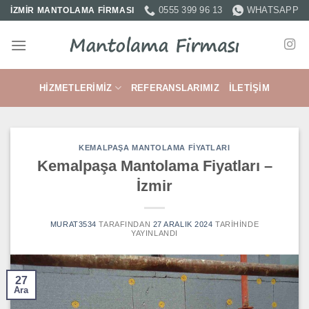
İçeriğe
0555 399 96 13
WHATSAPP
İZMİR MANTOLAMA FİRMASI
atla
HIZMETLERIMIZ
REFERANSLARIMIZ
İLETIŞIM
KEMALPAŞA MANTOLAMA FIYATLARI
Kemalpaşa Mantolama Fiyatları –
İzmir
MURAT3534
TARAFINDAN
27 ARALIK 2024
TARIHINDE
YAYINLANDI
27
Ara