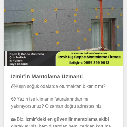
İzmir’in Mantolama Uzmanı!
🥶Kışın soğuk odalarda oturmaktan bıktınız mı?
🥵 Yazın ise klimanın faturalarından mı
yakınıyorsunuz? O zaman doğru adrestesiniz!
🏡 Biz,
İzmir’deki en güvenilir mantolama ekibi
olarak evinizi hem dışarıdan hem içeriden koruma