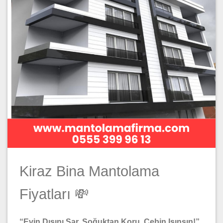
Kiraz Bina Mantolama
Fiyatları 💸
“Evin Dışını Sar, Soğuktan Koru, Cebin Isınsın!”