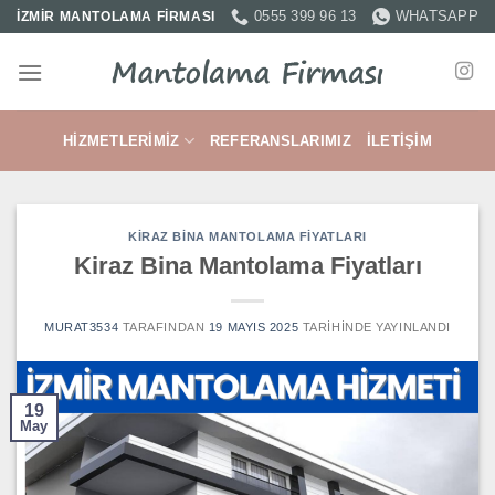
İçeriğe
0555 399 96 13
WHATSAPP
İZMİR MANTOLAMA FİRMASI
atla
HIZMETLERIMIZ
REFERANSLARIMIZ
İLETIŞIM
KIRAZ BINA MANTOLAMA FIYATLARI
Kiraz Bina Mantolama Fiyatları
MURAT3534
TARAFINDAN
19 MAYIS 2025
TARIHINDE YAYINLANDI
19
May