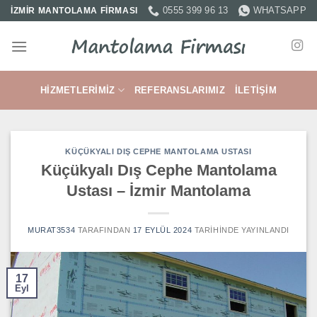
İçeriğe
0555 399 96 13
WHATSAPP
İZMİR MANTOLAMA FİRMASI
atla
HIZMETLERIMIZ
REFERANSLARIMIZ
İLETIŞIM
KÜÇÜKYALI DIŞ CEPHE MANTOLAMA USTASI
Küçükyalı Dış Cephe Mantolama
Ustası – İzmir Mantolama
MURAT3534
TARAFINDAN
17 EYLÜL 2024
TARIHINDE YAYINLANDI
17
Eyl