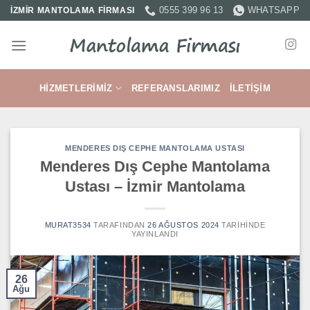
İçeriğe
0555 399 96 13
WHATSAPP
İZMİR MANTOLAMA FİRMASI
atla
HIZMETLERIMIZ
REFERANSLARIMIZ
İLETIŞIM
MENDERES DIŞ CEPHE MANTOLAMA USTASI
Menderes Dış Cephe Mantolama
Ustası – İzmir Mantolama
MURAT3534
TARAFINDAN
26 AĞUSTOS 2024
TARIHINDE
YAYINLANDI
26
Ağu