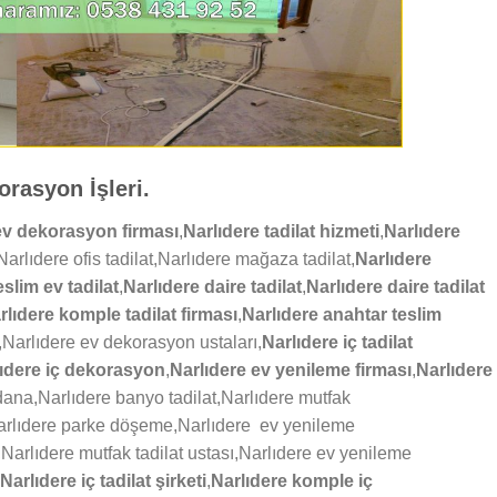
orasyon İşleri.
ev dekorasyon firması
,
Narlıdere tadilat hizmeti
,
Narlıdere
Narlıdere ofis tadilat,Narlıdere mağaza tadilat,
Narlıdere
slim ev tadilat
,
Narlıdere
daire
tadilat
,
Narlıdere
daire tadilat
rlıdere komple tadilat firması
,
Narlıdere anahtar teslim
,Narlıdere ev dekorasyon ustaları,
Narlıdere iç tadilat
ıdere iç
dekorasyon
,
Narlıdere ev yenileme firması
,
Narlıdere
ana,Narlıdere banyo tadilat,Narlıdere mutfak
rlıdere parke döşeme,Narlıdere ev yenileme
,Narlıdere mutfak tadilat ustası,Narlıdere ev yenileme
Narlıdere iç tadilat şirketi
,
Narlıdere komple iç