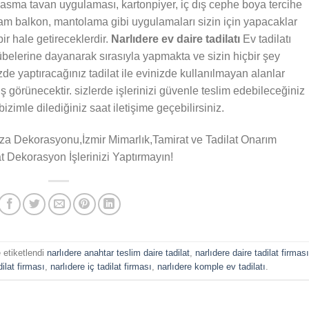
 asma tavan uygulaması, kartonpiyer, iç dış cephe boya tercihe
am balkon, mantolama gibi uygulamaları sizin için yapacaklar
bir hale getireceklerdir.
Narlıdere ev daire tadilatı
Ev tadilatı
übelerine dayanarak sırasıyla yapmakta ve sizin hiçbir şey
e yaptıracağınız tadilat ile evinizde kullanılmayan alanlar
 görünecektir. sizlerde işlerinizi güvenle teslim edebileceğiniz
bizimle dilediğiniz saat iletişime geçebilirsiniz.
aza Dekorasyonu,İzmir Mimarlık,Tamirat ve Tadilat Onarım
t Dekorasyon İşlerinizi Yaptırmayın!
 etiketlendi
narlıdere anahtar teslim daire tadilat
,
narlıdere daire tadilat firmas
dilat firması
,
narlıdere iç tadilat firması
,
narlıdere komple ev tadilatı
.