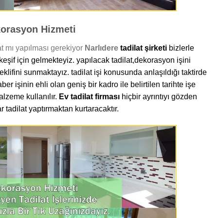
korasyon Hizmeti
t mı yapılması gerekiyor
Narlıdere
tadilat şirketi
bizlerle
keşif için gelmekteyiz. yapılacak tadilat,dekorasyon işini
klifini sunmaktayız. tadilat işi konusunda anlaşıldığı taktirde
er işinin ehli olan geniş bir kadro ile belirtilen tarihte işe
malzeme kullanılır.
Ev tadilat firması
hiçbir ayrıntıyı gözden
 tadilat yaptırmaktan kurtaracaktır.