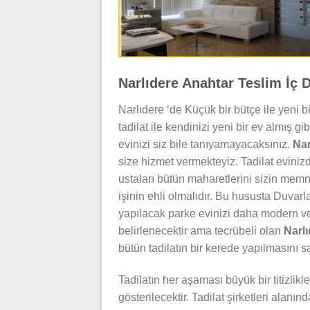
Narlıdere Anahtar Teslim İç D
Narlıdere ‘de Küçük bir bütçe ile yeni 
tadilat ile kendinizi yeni bir ev almış g
evinizi siz bile tanıyamayacaksınız.
Nar
size hizmet vermekteyiz. Tadilat evinizd
ustaları bütün maharetlerini sizin memnu
işinin ehli olmalıdır. Bu hususta Duvarl
yapılacak parke evinizi daha modern ve 
belirlenecektir ama tecrübeli olan
Narlı
bütün tadilatın bir kerede yapılmasını 
Tadilatın her aşaması büyük bir titizlik
gösterilecektir. Tadilat şirketleri alanın