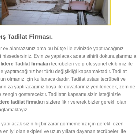
ış Tadilat Firması.
bir ev alamazsınız ama bu bütçe ile evinizde yaptıracağınız
ibi hissedersiniz. Evinize yapılacak adeta sihirli dokunuşlarımızla
lıdere Tadilat firmaları
tecrübeleri ve profesyonel ekibimiz ile
e yaptıracağınız her türlü değişikliği kapsamaktadır. Tadilat
n olmanız için kullanacaklardır. Tadilat ustası tecrübeli ve
arınıza yaptıracağınız boya ile duvarlarınız yenilenecek, zemine
zengin gösterecektir. Tadilatın kapsamı sizin isteğinizle
dere tadilat firmaları
sizlere fikir vererek bizler gerekli olan
sağlamaktayız.
le yapılacak sizin hiçbir zarar görmemeniz için gerekli özen
da en iyi olan ekipleri ve uzun yıllara dayanan tecrübeleri ile