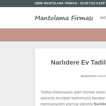
İçeriğe
İZMİR MANTOLAMA FİRMASI - ÜCRETSİZ KEŞİF İ
atla
HI
Narlıdere Ev Tad
MURAT3534
TARAF
Tadilat Dekorasyon işleri hizmeti veren 
alanında tecrübeli kadromuzla beraber 
memnuniyetini prensip edinmiş
Narlıde