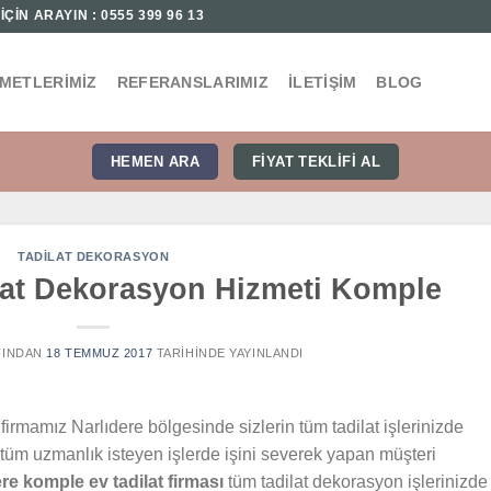
ÇİN ARAYIN : 0555 399 96 13
ZMETLERIMIZ
REFERANSLARIMIZ
İLETIŞIM
BLOG
HEMEN ARA
FIYAT TEKLIFI AL
TADILAT DEKORASYON
ilat Dekorasyon Hizmeti Komple
INDAN
18 TEMMUZ 2017
TARIHINDE YAYINLANDI
firmamız Narlıdere bölgesinde sizlerin tüm tadilat işlerinizde
tüm uzmanlık isteyen işlerde işini severek yapan müşteri
re komple ev tadilat firması
tüm tadilat dekorasyon işlerinizde