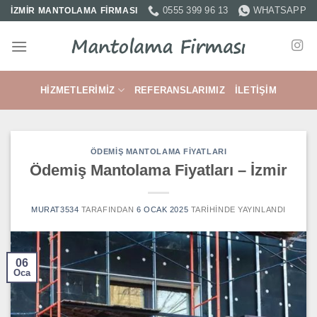
İçeriğe
0555 399 96 13
WHATSAPP
İZMİR MANTOLAMA FİRMASI
atla
HIZMETLERIMIZ
REFERANSLARIMIZ
İLETIŞIM
ÖDEMIŞ MANTOLAMA FIYATLARI
Ödemiş Mantolama Fiyatları – İzmir
MURAT3534
TARAFINDAN
6 OCAK 2025
TARIHINDE YAYINLANDI
06
Oca