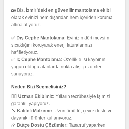
🏡 Biz,
İzmir’deki en güvenilir mantolama ekibi
olarak evinizi hem dışarıdan hem içeriden koruma
altına alıyoruz.
✅
Dış Cephe Mantolama:
Evinizin dört mevsim
sıcaklığını koruyarak enerji faturalarınızı
hafifletiyoruz.
✅
İç Cephe Mantolama:
Özellikle ısı kaybının
yoğun olduğu alanlarda nokta atışı çözümler
sunuyoruz.
Neden Bizi Seçmelisiniz?
👷‍♂️
Uzman Ekibimiz:
Yılların tecrübesiyle işimizi
garantili yapıyoruz.
🔨
Kaliteli Malzeme:
Uzun ömürlü, çevre dostu ve
dayanıklı ürünler kullanıyoruz.
💰
Bütçe Dostu Çözümler:
Tasarruf yaparken